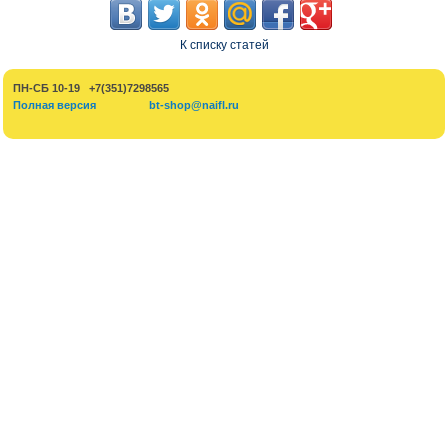
К списку статей
ПН-СБ 10-19 +7(351)7298565
Полная версия
bt-shop@naifl.ru