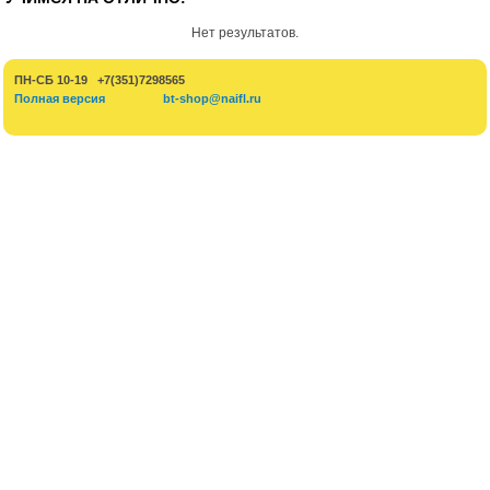
Нет результатов.
ПН-СБ 10-19 +7(351)7298565
Полная версия
bt-shop@naifl.ru