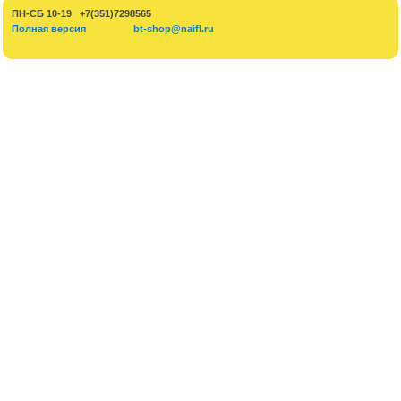
ПН-СБ 10-19 +7(351)7298565
Полная версия
bt-shop@naifl.ru