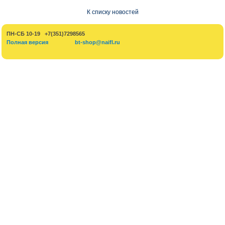
К списку новостей
ПН-СБ 10-19 +7(351)7298565
Полная версия
bt-shop@naifl.ru