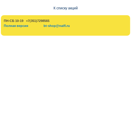
К списку акций
ПН-СБ 10-19 +7(351)7298565
Полная версия
bt-shop@naifl.ru