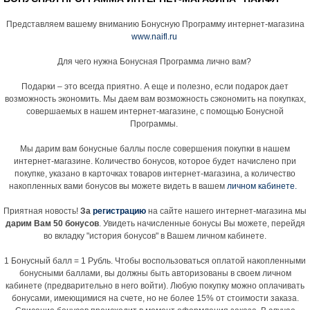
Представляем вашему вниманию Бонусную Программу интернет-магазина
www.naifl.ru
Для чего нужна Бонусная Программа лично вам?
Подарки – это всегда приятно. А еще и полезно, если подарок дает
возможность экономить. Мы даем вам возможность сэкономить на покупках,
совершаемых в нашем интернет-магазине, с помощью Бонусной
Программы.
Мы дарим вам бонусные баллы после совершения покупки в нашем
интернет-магазине. Количество бонусов, которое будет начислено при
покупке, указано в карточках товаров интернет-магазина, а количество
накопленных вами бонусов вы можете видеть в вашем
личном кабинете.
Приятная новость!
За
регистрацию
на сайте нашего интернет-магазина мы
дарим Вам 50 бонусов
. Увидеть начисленные бонусы Вы можете, перейдя
во вкладку "история бонусов" в Вашем личном кабинете.
1 Бонусный балл = 1 Рубль. Чтобы воспользоваться оплатой накопленными
бонусными баллами, вы должны быть авторизованы в своем личном
кабинете (предварительно в него войти). Любую покупку можно оплачивать
бонусами, имеющимися на счете, но не более 15% от стоимости заказа.