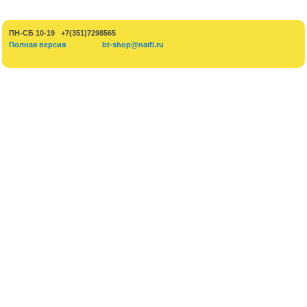
ПН-СБ 10-19 +7(351)7298565
Полная версия
bt-shop@naifl.ru